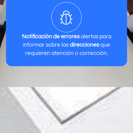
Notificación de errores
alertas para
informar sobre las
direcciones
que
requieren atención o corrección.