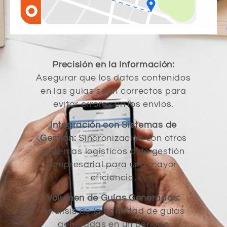
Precisión en la Información:
Asegurar que los datos contenidos
en las guías sean correctos para
evitar errores en los envíos.
Integración con Sistemas de
Gestión:
Sincronización con otros
sistemas logísticos o de gestión
empresarial para una mayor
eficiencia.
Volumen de Guías Generadas:
Análisis de la cantidad de guías
generadas en un periodo